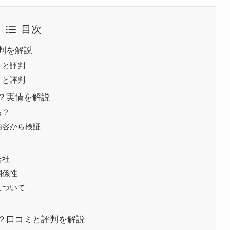
目次
判を解説
ミと評判
ミと評判
？実情を解説
る？
内容から検証
会社
関係性
について
？口コミと評判を解説