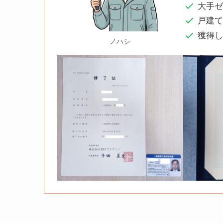
大手
戸建
獲得
ノハシ