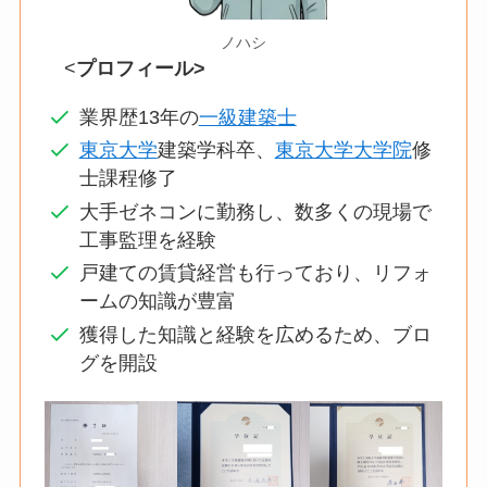
ノハシ
<
プロフィール>
業界歴13年の
一級建築士
東京大学
建築学科卒、
東京大学大学院
修
士課程修了
大手ゼネコンに勤務し、数多くの現場で
工事監理を経験
戸建ての賃貸経営も行っており、リフォ
ームの知識が豊富
獲得した知識と経験を広めるため、ブロ
グを開設