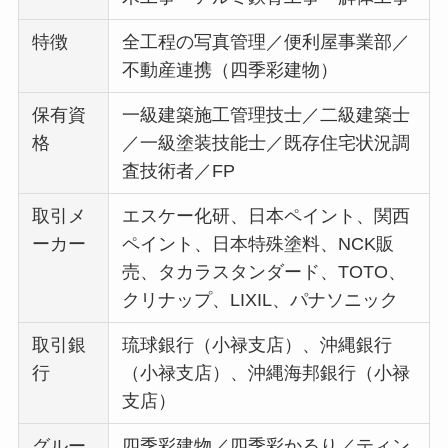
特徴
全工程の写真管理／便利屋事業部／
不動産連携（四季彩建物）
保有資
一級建築施工管理技士／二級建築士
格
／一級塗装技能士／既存住宅状況調
査技術者／FP
取引メ
エスケー化研、日本ペイント、関西
ーカー
ペイント、日本特殊塗料、NCK販
売、タカラスタンダード、TOTO、
クリナップ、LIXIL、パナソニック
取引銀
琉球銀行（小禄支店）、沖縄銀行
行
（小禄支店）、沖縄海邦銀行（小禄
支店）
グルー
四季彩建物／四季彩かるり／ティン