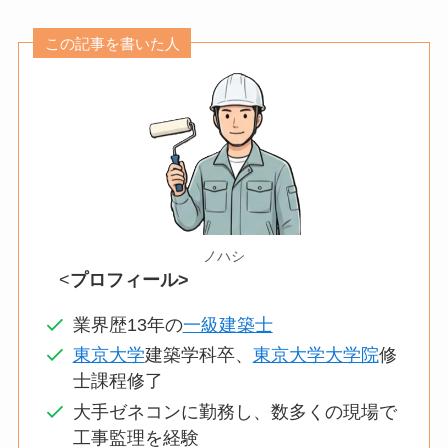
この記事を書いた人
ノハシ
<
プロフィール>
業界歴13年の
一級建築士
東京大学
建築学科卒、
東京大学大学院
修
士課程修了
大手ゼネコンに勤務し、数多くの現場で
工事監理を経験