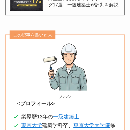
グ17選！一級建築士が評判を解説
この記事を書いた人
ノハシ
<
プロフィール>
業界歴13年の
一級建築士
東京大学
建築学科卒、
東京大学大学院
修