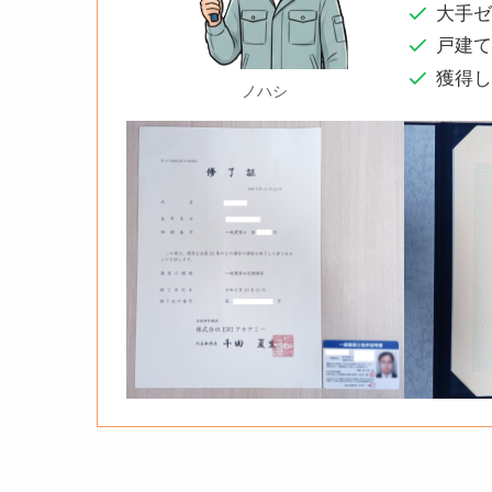
大手
戸建
獲得
ノハシ