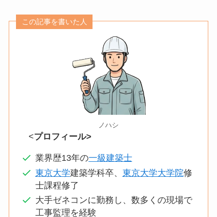
この記事を書いた人
ノハシ
<
プロフィール>
業界歴13年の
一級建築士
東京大学
建築学科卒、
東京大学大学院
修
士課程修了
大手ゼネコンに勤務し、数多くの現場で
工事監理を経験