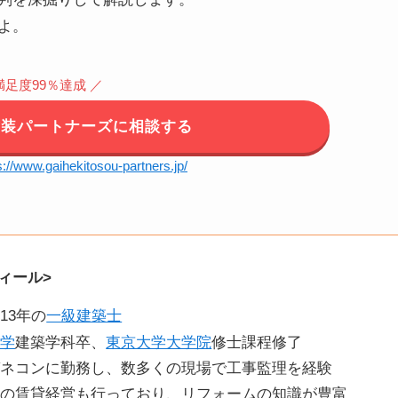
よ。
満足度99％達成 ／
塗装パートナーズに相談する
s://www.gaihekitosou-partners.jp/
ィール>
13年の
一級建築士
大学
建築学科卒、
東京大学大学院
修士課程修了
ゼネコンに勤務し、数多くの現場で工事監理を経験
ての賃貸経営も行っており、リフォームの知識が豊富