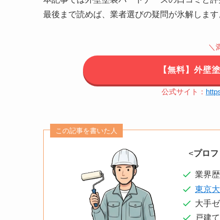
最後まで読めば、業者選びの疑問が氷解します
＼
【無料】外壁
公式サイト：
http
この記事を書いた人
<
プロフ
業界歴
東京
大手
戸建