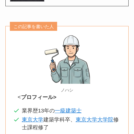
この記事を書いた人
ノハシ
<
プロフィール>
業界歴13年の
一級建築士
東京大学
建築学科卒、
東京大学大学院
修
士課程修了