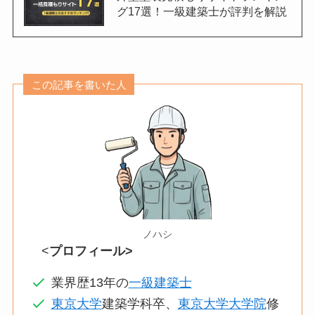
グ17選！一級建築士が評判を解説
この記事を書いた人
ノハシ
<
プロフィール>
業界歴13年の
一級建築士
東京大学
建築学科卒、
東京大学大学院
修