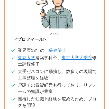
ノハシ
<
プロフィール>
業界歴13年の
一級建築士
東京大学
建築学科卒、
東京大学大学院
修
士課程修了
大手ゼネコンに勤務し、数多くの現場で
工事監理を経験
戸建ての賃貸経営も行っており、リフォ
ームの知識が豊富
獲得した知識と経験を広めるため、ブロ
グを開設