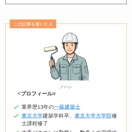
この記事を書いた人
ノハシ
<
プロフィール>
業界歴13年の
一級建築士
東京大学
建築学科卒、
東京大学大学院
修
士課程修了