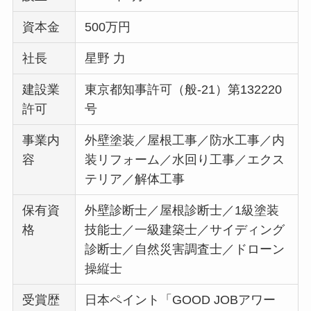
資本金
500万円
社長
星野 力
建設業
東京都知事許可（般-21）第132220
許可
号
事業内
外壁塗装／屋根工事／防水工事／内
容
装リフォーム／水回り工事／エクス
テリア／解体工事
保有資
外壁診断士／屋根診断士／1級塗装
格
技能士／一級建築士／サイディング
診断士／自然災害調査士／ドローン
操縦士
受賞歴
日本ペイント「GOOD JOBアワー