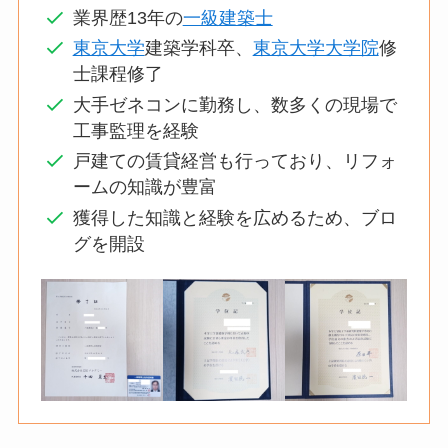
業界歴13年の
一級建築士
東京大学
建築学科卒、
東京大学大学院
修
士課程修了
大手ゼネコンに勤務し、数多くの現場で
工事監理を経験
戸建ての賃貸経営も行っており、リフォ
ームの知識が豊富
獲得した知識と経験を広めるため、ブロ
グを開設